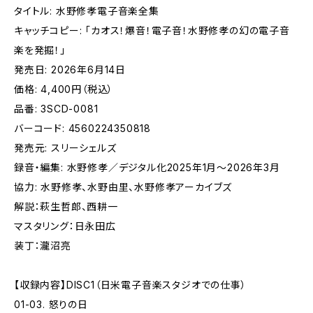
タイトル: 水野修孝電子音楽全集
キャッチコピー: 「カオス！爆音！電子音！水野修孝の幻の電子音
楽を発掘！」
発売日: 2026年6月14日
価格: 4,400円（税込）
品番: 3SCD-0081
バーコード: 4560224350818
発売元: スリーシェルズ
録音・編集: 水野修孝／デジタル化2025年1月〜2026年3月
協力: 水野修孝、水野由里、水野修孝アーカイブズ
解説：萩生哲郎、西耕一
マスタリング：日永田広
装丁：瀧沼亮
【収録内容】DISC1（日米電子音楽スタジオでの仕事）
01-03. 怒りの日