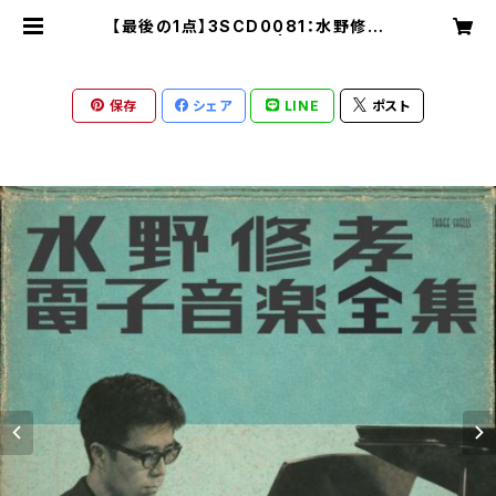
【最後の1点】3SCD0081：水野修孝
電子音楽全集（3CD） | スリーシェル
ズ特設販売サイト
保存
シェア
LINE
ポスト