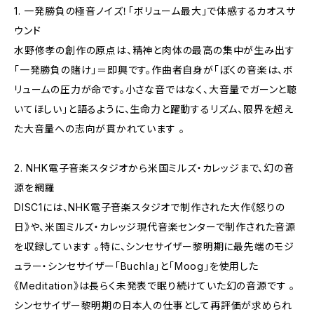
1. 一発勝負の極音ノイズ！「ボリューム最大」で体感するカオスサ
ウンド
水野修孝の創作の原点は、精神と肉体の最高の集中が生み出す
「一発勝負の賭け」＝即興です。作曲者自身が「ぼくの音楽は、ボ
リュームの圧力が命です。小さな音ではなく、大音量でガーンと聴
いてほしい」と語るように、生命力と躍動するリズム、限界を超え
た大音量への志向が貫かれています 。
2. NHK電子音楽スタジオから米国ミルズ・カレッジまで、幻の音
源を網羅
DISC1には、NHK電子音楽スタジオで制作された大作《怒りの
日》や、米国ミルズ・カレッジ現代音楽センターで制作された音源
を収録しています 。特に、シンセサイザー黎明期に最先端のモジ
ュラー・シンセサイザー「Buchla」と「Moog」を使用した
《Meditation》は長らく未発表で眠り続けていた幻の音源です 。
シンセサイザー黎明期の日本人の仕事として再評価が求められ