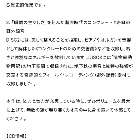
る歴史的偉業です 。
3. 「瞬間の生々しさ」を刻んだ藝大時代のコンクレートと奇跡の
野外録音
DISC2には、美しく整えることを拒絶し、ピアノやオルガンを音響
として解体した《コンクレートのための交響曲》などを収録し、若
さと強烈なエネルギーを放射しています 。DISC3には「博物館動
物園駅」の地下空間で収録された、地下鉄の爆音と独特の残響が
交差する奇跡的なフィールド・レコーディング（野外録音）素材も
収録しました 。
本作は、体力と気力が充実している時に、ぜひボリュームを最大
に上げて、無数の鐘が鳴り響くカオスの中に身を置いて体感して
ください 。
【CD情報】