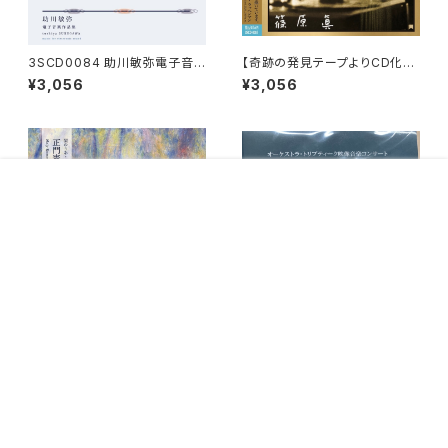
3SCD0084 助川敏弥電子音
【奇跡の発見テープよりCD化】3
楽作品集
SCD-0083：私の歴史的録
¥3,056
¥3,056
音 篠原 眞 前衛の探求
販売開始のお知らせを希望する
再入荷のお知らせを希望する
コミュニティ加入
種類を選択する
年齢確認
¥4,400
Add to cart
5
キーワードから探す
【新譜】3SCD-0073 正門憲也
今や伝説となった2019年感動
作品集 閑ゆりあ（ヴァイオリ
のライヴCD『冬木透の世界』限
¥3,300
¥3,056
ン） 茂木彩（ピアノ）
定発売！
カテゴリから探す