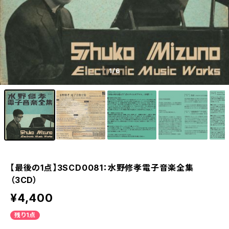
1
/6
【最後の1点】3SCD0081：水野修孝電子音楽全集
（3CD）
¥4,400
残り1点